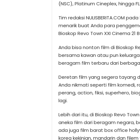
(NSC), Platinum Cineplex, hingga F
Tim redaksi NULISBERITA.COM pada 
menarik buat Anda para penggemar
Bioskop Revo Town XXI Cinema 21 Bek
Anda bisa nonton film di Bioskop R
bersama kawan atau pun keluarga 
beragam film terbaru dari berbagai
Deretan film yang segera tayang d
Anda nikmati seperti film komedi, r
perang, action, fiksi, superhero, bi
lagi.
Lebih dari itu, di Bioskop Revo Tow
aneka film dari beragam negara, bai
ada juga film barat box office hollyw
korea kekinian, mandarin dan filem 