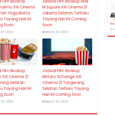
 Film Bioskop
Jadwal Film Bioskop Blok
rukmo XXI Cinema
M Square XXI Cinema 21
eman Yogyakarta
Jakarta Selatan Terbaru
u Tayang Hari Ini
Tayang Hari Ini Coming
So
g Soon
Soon
M
 20, 2022
March 20, 2022
 Film Bioskop
Jadwal Film Bioskop
o XXI Cinema 21
Bintaro XChange XXI
rang Selatan
Cinema 21 Tangerang
u Tayang Hari Ini
Selatan Terbaru Tayang
g Soon
Hari Ini Coming Soon
 20, 2022
March 20, 2022