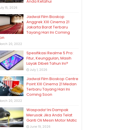
Anda Ketahui
uly 15, 2026
Jadwal Film Bioskop
Anggrek XXI Cinema 21
Jakarta Barat Terbaru
Tayang Hari Ini Coming
on
arch 20, 2022
Spesifikasi Realme 5 Pro:
Fitur, Keunggulan, Masih
Layak Dibeli Tahun Ini?
July 1, 2026
Jadwal Film Bioskop Centre
Point XXI Cinema 21 Medan
Terbaru Tayang Hari Ini
Coming Soon
arch 20, 2022
Waspada! Ini Dampak
Merusak Jika Anda Telat
Ganti Oli Mesin Motor Matic
June 19, 2026