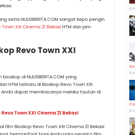
ekasi.
M
ung setia NULISBERITA.COM sangat kepo pengin
 Town XXI Cinema 21 Bekasi
HTM dan jam
kop Revo Town XXI
So
M
lm bioskop di NULISBERITA.COM yang
dan HTM terbaru di Bioskop Revo Town XXI
a Anda dapat membacanya melalui tautan di
Co
M
 Revo Town XXI Cinema 21 Bekasi
 film Bioskop Revo Town XXI Cinema 21 Bekasi
dapat bermanfaat bagi Anda para pecinta film