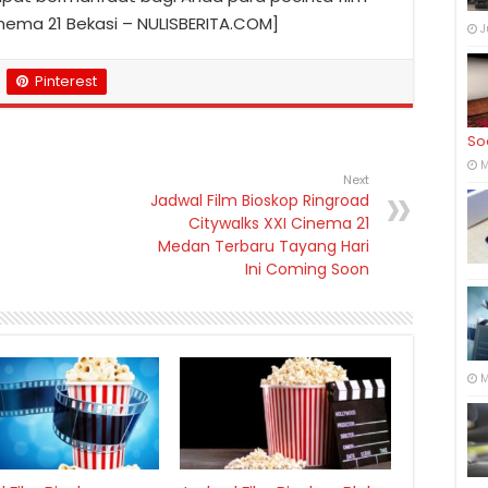
inema 21 Bekasi – NULISBERITA.COM]
J
Pinterest
So
M
Next
Jadwal Film Bioskop Ringroad
Citywalks XXI Cinema 21
Medan Terbaru Tayang Hari
Ini Coming Soon
M