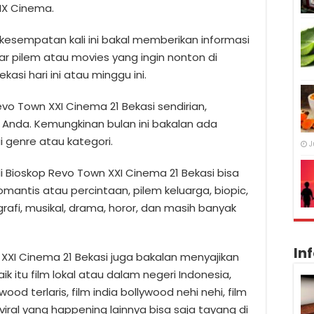
LIX Cinema.
kesempatan kali ini bakal memberikan informasi
 pilem atau movies yang ingin nonton di
asi hari ini atau minggu ini.
evo Town XXI Cinema 21 Bekasi sendirian,
Anda. Kemungkinan bulan ini bakalan ada
 genre atau kategori.
J
i Bioskop Revo Town XXI Cinema 21 Bekasi bisa
omantis atau percintaan, pilem keluarga, biopic,
ografi, musikal, drama, horor, dan masih banyak
In
n XXI Cinema 21 Bekasi juga bakalan menyajikan
k itu film lokal atau dalam negeri Indonesia,
ood terlaris, film india bollywood nehi nehi, film
viral yang happening lainnya bisa saja tayang di