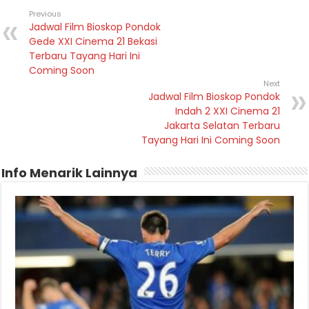
Previous
Jadwal Film Bioskop Pondok
Gede XXI Cinema 21 Bekasi
Terbaru Tayang Hari Ini
Coming Soon
Next
Jadwal Film Bioskop Pondok
Indah 2 XXI Cinema 21
Jakarta Selatan Terbaru
Tayang Hari Ini Coming Soon
Info Menarik Lainnya