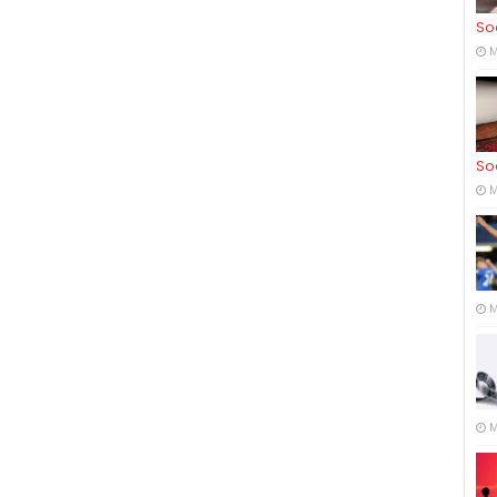
So
M
So
M
M
M