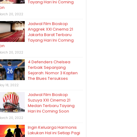
Tayang Hari Ini Coming
on
arch 20, 2022
Jadwal Film Bioskop
Anggrek XXI Cinema 21
Jakarta Barat Terbaru
Tayang Hari Ini Coming
on
arch 20, 2022
4 Defenders Chelsea
Terbaik Sepanjang
Sejarah: Nomor 3 Kapten
The Blues Tersukses
ay 18, 2022
Jadwal Film Bioskop
Suzuya XXI Cinema 21
Medan Terbaru Tayang
Hari Ini Coming Soon
arch 20, 2022
Ingin Keluarga Harmonis
Lakukan Hal ini Setiap Pagi