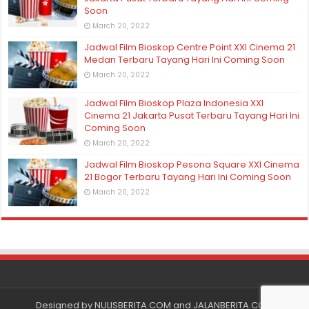
Soon
March 20, 2022
Jadwal Film Bioskop Centre Point XXI Cinema 21
Medan Terbaru Tayang Hari Ini Coming Soon
March 20, 2022
Jadwal Film Bioskop Plaza Indonesia XXI
Cinema 21 Jakarta Pusat Terbaru Tayang Hari Ini
Coming Soon
March 20, 2022
Jadwal Film Bioskop Pesona Square XXI Cinema
21 Bogor Terbaru Tayang Hari Ini Coming Soon
March 20, 2022
Designed by
NULISBERITA.COM
and
JALANBERITA.COM