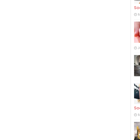
So
M
J
So
M