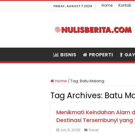
Home
Kontak
FRIDAY , AUGUST 7 2026
BISNIS
PROPERTI
GAY
Home
/
Tag:
Batu Malang
Tag Archives:
Batu M
Menikmati Keindahan Alam d
Destinasi Tersembunyi yang 
July 6, 2026
Travel