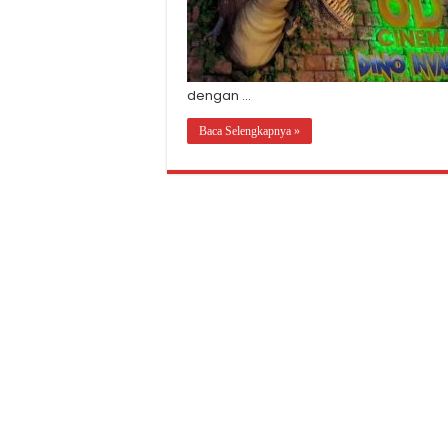
dengan …
Baca Selengkapnya »