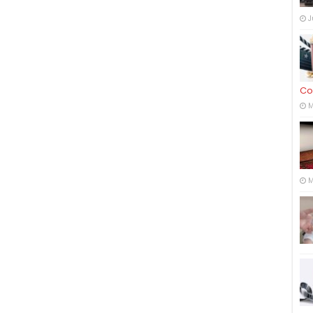
J
Co
M
M