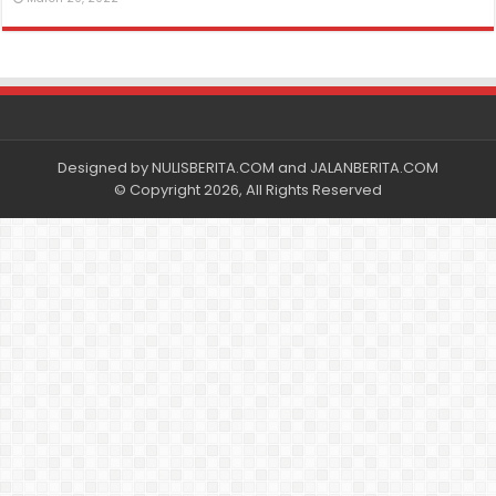
Designed by
NULISBERITA.COM
and
JALANBERITA.COM
© Copyright 2026, All Rights Reserved