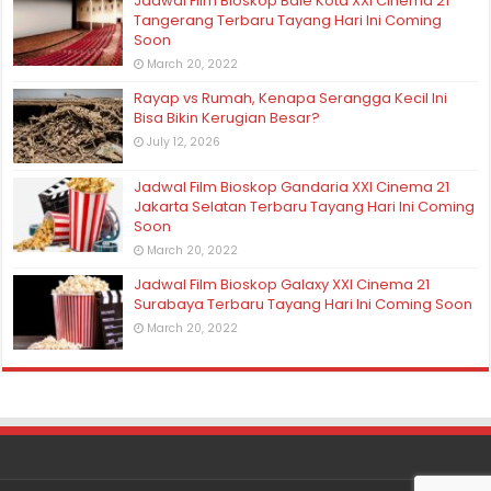
Jadwal Film Bioskop Bale Kota XXI Cinema 21
Tangerang Terbaru Tayang Hari Ini Coming
Soon
March 20, 2022
Rayap vs Rumah, Kenapa Serangga Kecil Ini
Bisa Bikin Kerugian Besar?
July 12, 2026
Jadwal Film Bioskop Gandaria XXI Cinema 21
Jakarta Selatan Terbaru Tayang Hari Ini Coming
Soon
March 20, 2022
Jadwal Film Bioskop Galaxy XXI Cinema 21
Surabaya Terbaru Tayang Hari Ini Coming Soon
March 20, 2022